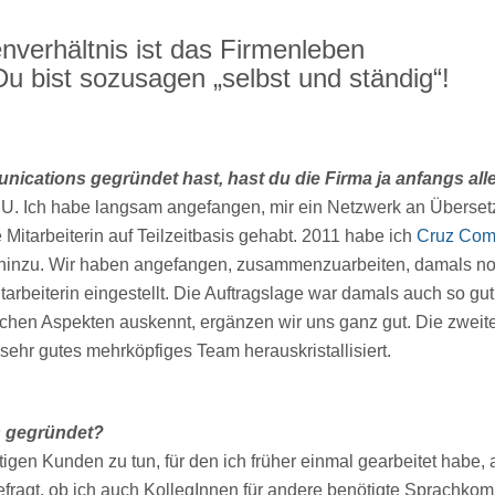
verhältnis ist das Firmenleben
 Du bist sozusagen „selbst und ständig“!
ications gegründet hast, hast du die Firma ja anfangs allei
 EPU. Ich habe langsam angefangen, mir ein Netzwerk an Übers
Mitarbeiterin auf Teilzeitbasis gehabt. 2011 habe ich
Cruz Com
hinzu. Wir haben angefangen, zusammenzuarbeiten, damals no
itarbeiterin eingestellt. Die Auftragslage war damals auch so gu
chen Aspekten auskennt, ergänzen wir uns ganz gut. Die zweite 
 sehr gutes mehrköpfiges Team herauskristallisiert.
s gegründet?
tigen Kunden zu tun, für den ich früher einmal gearbeitet habe,
fragt, ob ich auch KollegInnen für andere benötigte Sprachkom