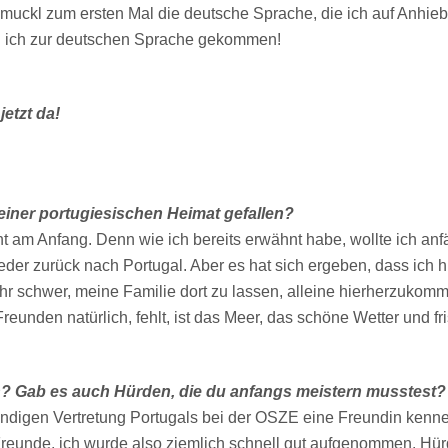
muckl zum ersten Mal die deutsche Sprache, die ich auf Anhieb
in ich zur deutschen Sprache gekommen!
jetzt da!
einer portugiesischen Heimat gefallen?
cht am Anfang. Denn wie ich bereits erwähnt habe, wollte ich anf
r zurück nach Portugal. Aber es hat sich ergeben, dass ich hi
ehr schwer, meine Familie dort zu lassen, alleine hierherzuk
unden natürlich, fehlt, ist das Meer, das schöne Wetter und fri
eich? Gab es auch Hürden, die du anfangs meistern musstest?
ändigen Vertretung Portugals bei der OSZE eine Freundin kenne
unde, ich wurde also ziemlich schnell gut aufgenommen. Hürd