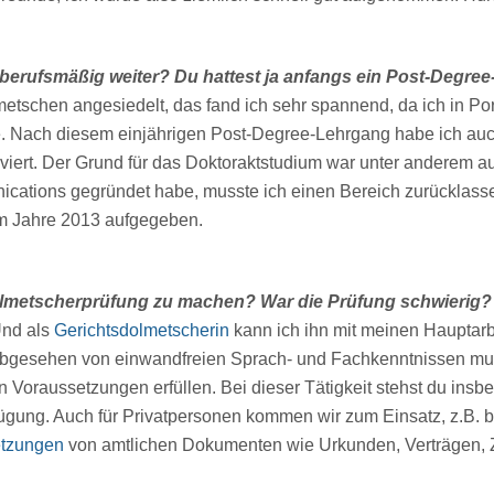
nd berufsmäßig weiter? Du hattest ja anfangs ein Post-Degr
schen angesiedelt, das fand ich sehr spannend, da ich in Port
e. Nach diesem einjährigen Post-Degree-Lehrgang habe ich auc
viert. Der Grund für das Doktoraktstudium war unter anderem auc
ications gegründet habe, musste ich einen Bereich zurücklasse
 im Jahre 2013 aufgegeben.
olmetscherprüfung zu machen? War die Prüfung schwierig?
Und als
Gerichtsdolmetscherin
kann ich ihn mit meinen Hauptarb
n abgesehen von einwandfreien Sprach- und Fachkenntnissen m
 Voraussetzungen erfüllen. Bei dieser Tätigkeit stehst du insb
fügung. Auch für Privatpersonen kommen wir zum Einsatz, z.B. be
etzungen
von amtlichen Dokumenten wie Urkunden, Verträgen, Z