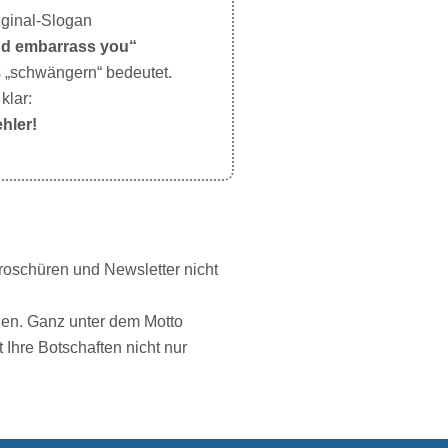
iginal-Slogan
and embarrass you“
 „schwängern“ bedeutet.
klar:
hler!
Broschüren und Newsletter nicht
aden. Ganz unter dem Motto
 Ihre Botschaften nicht nur