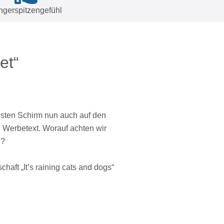
ngerspitzengefühl
et“
sten Schirm nun auch auf den
 Werbetext. Worauf achten wir
n?
haft „It’s raining cats and dogs“