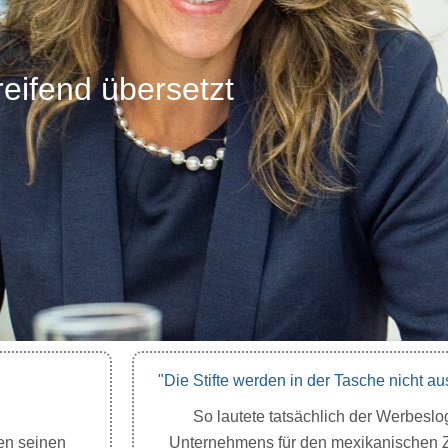
reifend übersetzt
"Die Stifte werden in der Tasche nicht a
So lautete tatsächlich der Werbesl
men seinen
Unternehmens für den mexikanischen Z