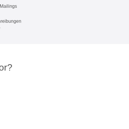
Mailings
hreibungen
r
or?